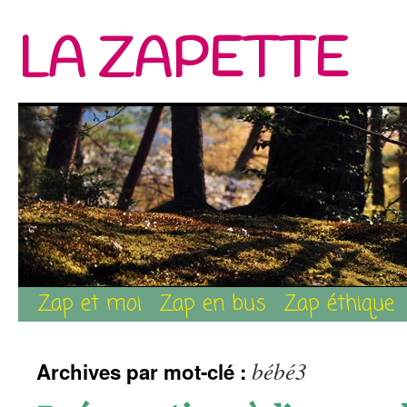
LA ZAPETTE
Zap et moi
Zap en bus
Zap éthique
Aller
au
bébé3
Archives par mot-clé :
contenu